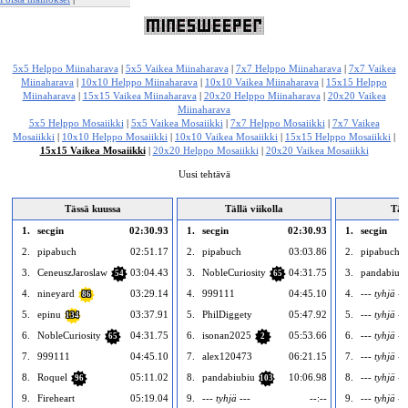
Ilmianna tämä mainos
5x5 Helppo Miinaharava
|
5x5 Vaikea Miinaharava
|
7x7 Helppo Miinaharava
|
7x7 Vaikea
Miinaharava
|
10x10 Helppo Miinaharava
|
10x10 Vaikea Miinaharava
|
15x15 Helppo
Miinaharava
|
15x15 Vaikea Miinaharava
|
20x20 Helppo Miinaharava
|
20x20 Vaikea
Miinaharava
5x5 Helppo Mosaiikki
|
5x5 Vaikea Mosaiikki
|
7x7 Helppo Mosaiikki
|
7x7 Vaikea
Mosaiikki
|
10x10 Helppo Mosaiikki
|
10x10 Vaikea Mosaiikki
|
15x15 Helppo Mosaiikki
|
15x15 Vaikea Mosaiikki
|
20x20 Helppo Mosaiikki
|
20x20 Vaikea Mosaiikki
Uusi tehtävä
Tässä kuussa
Tällä viikolla
Tän
1.
secgin
02:30.93
1.
secgin
02:30.93
1.
secgin
2.
pipabuch
02:51.17
2.
pipabuch
03:03.86
2.
pipabuch
3.
CeneuszJaroslaw
03:04.43
3.
NobleCuriosity
04:31.75
3.
pandabiub
54
65
4.
nineyard
03:29.14
4.
999111
04:45.10
4.
--- tyhjä --
86
5.
epinu
03:37.91
5.
PhilDiggety
05:47.92
5.
--- tyhjä --
134
6.
NobleCuriosity
04:31.75
6.
isonan2025
05:53.66
6.
--- tyhjä --
65
2
7.
999111
04:45.10
7.
alex120473
06:21.15
7.
--- tyhjä --
8.
Roquel
05:11.02
8.
pandabiubiu
10:06.98
8.
--- tyhjä --
96
103
9.
Fireheart
05:19.04
9.
--- tyhjä ---
--:--
9.
--- tyhjä --