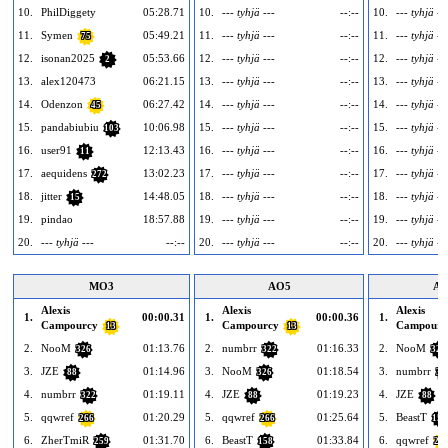
10.
PhilDiggety
05:28.71
10.
--- tyhjä ---
--:--
10.
--- tyhjä --
11.
Symen
05:49.21
11.
--- tyhjä ---
--:--
11.
--- tyhjä --
75
12.
isonan2025
05:53.66
12.
--- tyhjä ---
--:--
12.
--- tyhjä --
2
13.
alex120473
06:21.15
13.
--- tyhjä ---
--:--
13.
--- tyhjä --
14.
Odenzon
06:27.42
14.
--- tyhjä ---
--:--
14.
--- tyhjä --
45
15.
pandabiubiu
10:06.98
15.
--- tyhjä ---
--:--
15.
--- tyhjä --
103
16.
user91
12:13.43
16.
--- tyhjä ---
--:--
16.
--- tyhjä --
11
17.
aequidens
13:02.23
17.
--- tyhjä ---
--:--
17.
--- tyhjä --
272
18.
jitter
14:48.05
18.
--- tyhjä ---
--:--
18.
--- tyhjä --
15
19.
pindao
18:57.88
19.
--- tyhjä ---
--:--
19.
--- tyhjä --
20.
--- tyhjä ---
--:--
20.
--- tyhjä ---
--:--
20.
--- tyhjä --
MO3
AO5
AO
Alexis
Alexis
Alexis
1.
00:00.31
1.
00:00.36
1.
Campourcy
Campourcy
Campourc
13
13
2.
NooM
01:13.76
2.
numbrr
01:16.33
2.
NooM
326
322
326
3.
JZE
01:14.96
3.
NooM
01:18.54
3.
numbrr
88
326
32
4.
numbrr
01:19.11
4.
JZE
01:19.23
4.
JZE
322
88
88
5.
qqwref
01:20.29
5.
qqwref
01:25.64
5.
BeastT
266
266
158
6.
ZherTmiR
01:31.70
6.
BeastT
01:33.84
6.
qqwref
259
158
26