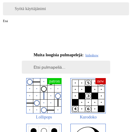
Syötä käyttäjänimi
Etsi
Muita loogisia pulmapelejä:
hide
show
Lollipops
Kurodoko