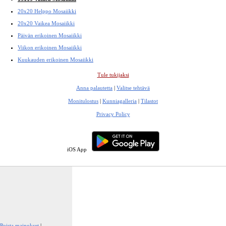
20x20 Helppo Mosaiikki
20x20 Vaikea Mosaiikki
Päivän erikoinen Mosaiikki
Viikon erikoinen Mosaiikki
Kuukauden erikoinen Mosaiikki
Tule tukijaksi
Anna palautetta
|
Valitse tehtävä
Monitulostus
|
Kunniagalleria
|
Tilastot
Privacy Policy
iOS App
Poista mainokset
|