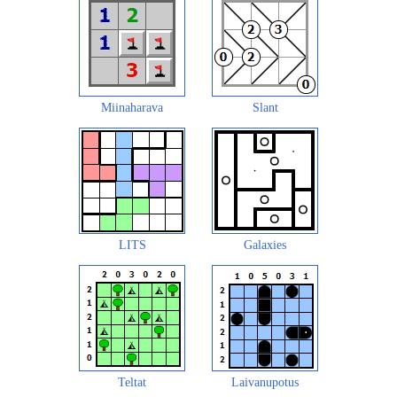
Miinaharava
Slant
LITS
Galaxies
Teltat
Laivanupotus