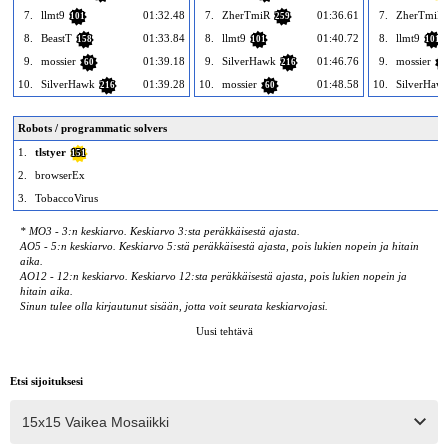
7.
llmt9
01:32.48
7.
ZherTmiR
01:36.61
7.
ZherTmiR
101
259
8.
BeastT
01:33.84
8.
llmt9
01:40.72
8.
llmt9
158
101
101
9.
mossier
01:39.18
9.
SilverHawk
01:46.76
9.
mossier
60
216
6
10.
SilverHawk
01:39.28
10.
mossier
01:48.58
10.
SilverHaw
216
60
Robots / programmatic solvers
1.
tlstyer
151
2.
browserEx
3.
TobaccoVirus
* MO3 - 3:n keskiarvo. Keskiarvo 3:sta peräkkäisestä ajasta.
AO5 - 5:n keskiarvo. Keskiarvo 5:stä peräkkäisestä ajasta, pois lukien nopein ja hitain
aika.
AO12 - 12:n keskiarvo. Keskiarvo 12:sta peräkkäisestä ajasta, pois lukien nopein ja
hitain aika.
Sinun tulee olla kirjautunut sisään, jotta voit seurata keskiarvojasi.
Uusi tehtävä
Etsi sijoituksesi