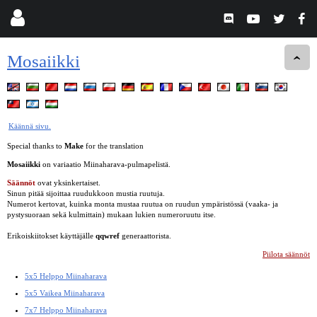
Mosaiikki
Käännä sivu.
Special thanks to
Make
for the translation
Mosaiikki
on variaatio Miinaharava-pulmapelistä.
Säännöt
ovat yksinkertaiset.
Sinun pitää sijoittaa ruudukkoon mustia ruutuja.
Numerot kertovat, kuinka monta mustaa ruutua on ruudun ympäristössä (vaaka- ja
pystysuoraan sekä kulmittain) mukaan lukien numeroruutu itse.
Erikoiskiitokset käyttäjälle
qqwref
generaattorista.
Piilota säännöt
5x5 Helppo Miinaharava
5x5 Vaikea Miinaharava
7x7 Helppo Miinaharava