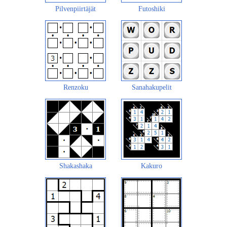
Pilvenpiirtäjät
Futoshiki
Renzoku
Sanahakupelit
Shakashaka
Kakuro