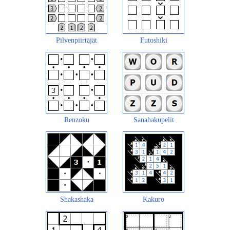
Pilvenpiirtäjät
Futoshiki
Renzoku
Sanahakupelit
Shakashaka
Kakuro