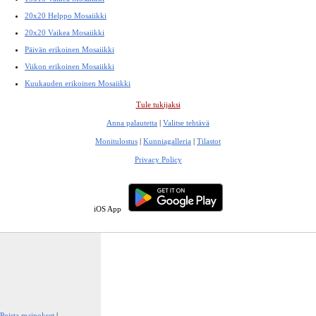
20x20 Helppo Mosaiikki
20x20 Vaikea Mosaiikki
Päivän erikoinen Mosaiikki
Viikon erikoinen Mosaiikki
Kuukauden erikoinen Mosaiikki
Tule tukijaksi
Anna palautetta
|
Valitse tehtävä
Monitulostus
|
Kunniagalleria
|
Tilastot
Privacy Policy
iOS App
Poista mainokset
|