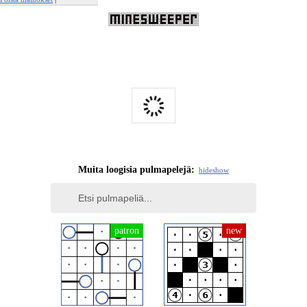
Ilmianna tämä mainos
Muita loogisia pulmapelejä:
hide
show