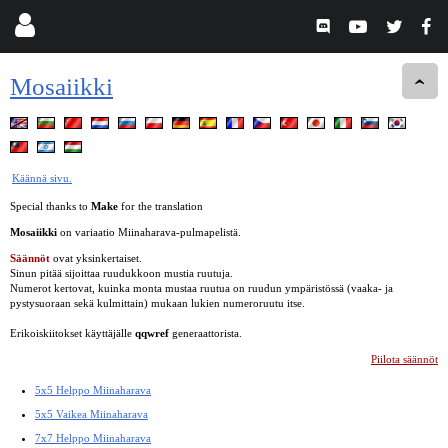
Mosaiikki
Käännä sivu.
Special thanks to
Make
for the translation
Mosaiikki
on variaatio Miinaharava-pulmapelistä.
Säännöt
ovat yksinkertaiset.
Sinun pitää sijoittaa ruudukkoon mustia ruutuja.
Numerot kertovat, kuinka monta mustaa ruutua on ruudun ympäristössä (vaaka- ja
pystysuoraan sekä kulmittain) mukaan lukien numeroruutu itse.
Erikoiskiitokset käyttäjälle
qqwref
generaattorista.
Piilota säännöt
5x5 Helppo Miinaharava
5x5 Vaikea Miinaharava
7x7 Helppo Miinaharava