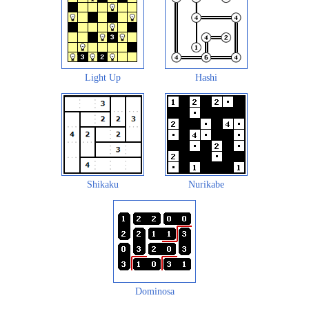
Light Up
Hashi
Shikaku
Nurikabe
Dominosa